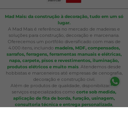
Mad Mais: da construção à decoração, tudo em um só
lugar.
A Mad Mais é referência no mercado de madeiras e
soluções para construção, decoração e marcenaria.
Oferecemos um portfólio diversificado com mais de
4.000 itens, incluindo
madeira, MDF, compensados,
sarrafos, ferragens, ferramentas manuais e elétricas,
napa, carpete, pisos e revestimentos, iluminação,
produtos elétricos e muito mais
. Atendemos desde
hobbistas e marceneiros até empresas de cenografia,
decoração e construção civil.
Além de produtos de qualidade, disponibilizamos
serviços especializados como
corte sob medida,
aplicação de fita de borda, furação, usinagem,
consultoria técnica e entrega personalizada
,
oferecendo praticidade e soluções completas para cada
etapa do seu projeto. Nossa infraestrutura de mais de
12.364 m² e frota própria garante eficiência nas entregas