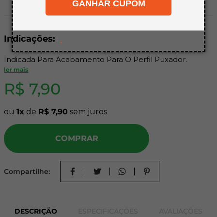
GANHAR CUPOM
8
º
mdf a4
9
º
pinus
Indicações:
10
º
carpete
.
Indicada Para Acabamento Para O Perfil Puxador.
ler mais
R$
7
,
90
ou
1
de
R$
7
,
90
sem juros
COMPRAR
Compartilhe:
DESCRIÇÃO
ESPECIFICAÇÕES
AVALIAÇÕES