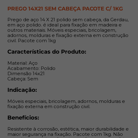
Benefícios:
PREGO 14X21 SEM CABEÇA PACOTE C/ 1KG
Prego de aço 14 X 21 polido sem cabeça, da Gerdau,
Resistente à corrosão, estética, maior durabilidade e
em aço polido. é ideal para fixação em madeira e
maior segurança na fixação. Pacote com 1kg. Não
outros materiais. Móveis especiais, bricolagem,
mancha a madeira, não suja as mãos, ponta perfeita e
adornos, molduras e fixação externa em construção
civil. Pacote com 1kg
comprimento preciso.
Características do Produto:
Material: Aço
Acabamento: Polido
Dimensão 14x21
Cabeça: Sem
Indicação:
Móveis especiais, bricolagem, adornos, molduras e
fixação externa em construção civil.
Benefícios:
Resistente à corrosão, estética, maior durabilidade e
maior segurança na fixação. Pacote com 1kg. Não