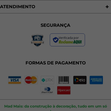
Nossas Lojas
ATENDIMENTO
Trabalhe Conosco
Política de Privacidade
Programa de Cashback
Formas de Pagamento
Sustentabilidade
Trocas e Devoluções
SEGURANÇA
Política de Entrega
Regras de Promoções
Verificada por
Termos de Uso
Dúvidas Frequentes
Fale Conosco
Plano de Corte
FORMAS DE PAGAMENTO
Portal do Cliente
Mad Mais: da construção à decoração, tudo em um só