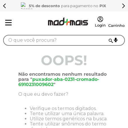
5% de desconto
para pagamento no
PIX
O que você procura?
TERMOS MAIS BUSCADOS
OOPS!
1
º
sarrafo
2
º
compensados
Não encontramos nenhum resultado
para "
puxador-aba-0231-cromado-
3
º
compensado naval
6910231009602
"
4
º
napa
O que eu devo fazer?
5
º
mdf 15mm
Verifique os termos digitados.
6
º
puxador
Tente utilizar uma única palavra.
Utilize termos genéricos na busca.
7
º
bagum
Tente utilizar sinônimos do termo