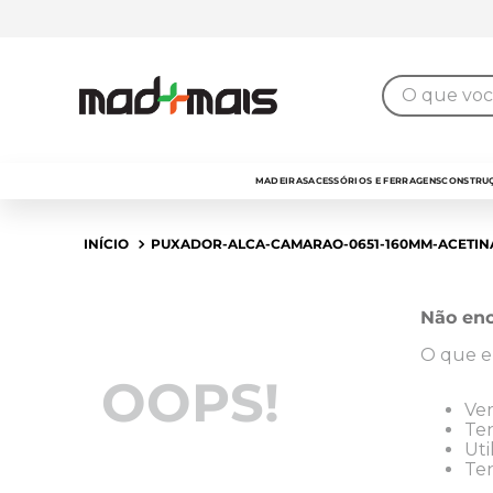
O que você 
MADEIRAS
ACESSÓRIOS E FERRAGENS
CONSTRUÇ
PUXADOR-ALCA-CAMARAO-0651-160MM-ACETINA
Não enc
O que e
OOPS!
Ver
Ten
Uti
Ten