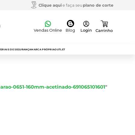
Clique aqui
e faça seu
plano de corte
Vendas Online
Blog
S
ERIAIS DE SEGURANÇA
MARCA PRÓPRIA
OUTLET
arao-0651-160mm-acetinado-691065101601
"