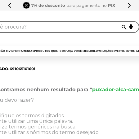
7% de desconto
para pagamento no
PIX
procura?
TERMOS MAIS BUSCADO
1
º
sarrafo
ÃO CIVIL
FERRAMENTAS
PRODUTOS QUIMICOS
FAÇA VOCÊ MESMO
ILUMINAÇÃO
REVESTIMENTO
MAT
2
º
compensados
DO-691065101601
3
º
compensado naval
4
º
bagum
ontramos nenhum resultado para "
puxador-alca-cam
5
º
mdf 15mm
u devo fazer?
6
º
puxador
7
º
napa
ifique os termos digitados.
te utilizar uma única palavra.
8
º
mdf a4
lize termos genéricos na busca.
te utilizar sinônimos do termo desejado.
9
º
pinus