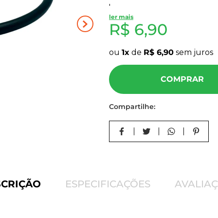
'
10
º
carpete
ler mais
R$
6
,
90
ou
1
de
R$
6
,
90
sem juros
COMPRAR
Compartilhe:
SCRIÇÃO
ESPECIFICAÇÕES
AVALIA