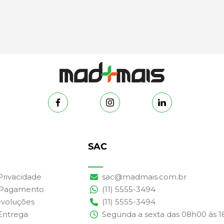
SAC
 Privacidade
sac@madmais.com.br
 Pagamento
(11) 5555-3494
evoluções
(11) 5555-3494
 Entrega
Segunda a sexta das 08h00 às 