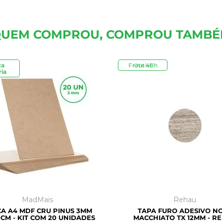
UEM COMPROU, COMPROU TAMB
ca
Frete 48h
Outlet
ia
MadMais
Rehau
A A4 MDF CRU PINUS 3MM
TAPA FURO ADESIVO N
CM - KIT COM 20 UNIDADES
MACCHIATO TX 12MM - R