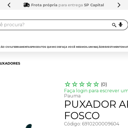
Frota própria
para entrega
SP Capital
procura?
TERMOS MAIS BUSCADOS
1
º
sarrafo
ÃO CIVIL
FERRAMENTAS
PRODUTOS QUIMICOS
FAÇA VOCÊ MESMO
ILUMINAÇÃO
REVESTIMENTO
MAT
2
º
compensados
UXADORES
3
º
compensado naval
4
º
mdf 15mm
☆
☆
☆
☆
☆
(
0
)
5
º
napa
Faça login para escrever um
Pauma
6
º
puxador
PUXADOR AR
7
º
bagum
FOSCO
8
º
mdf a4
Código
:
6910200009604
9
º
pinus