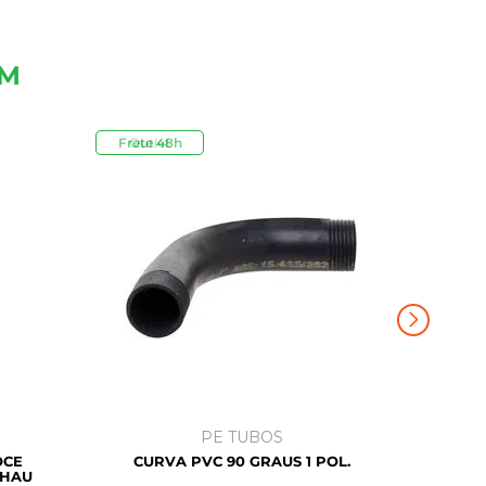
ÉM
Frete 48h
Outlet
PE TUBOS
OCE
CURVA PVC 90 GRAUS 1 POL.
EHAU