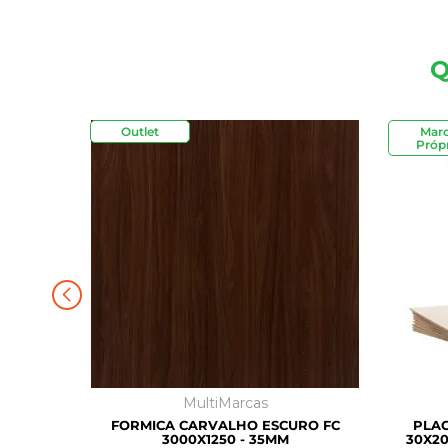
Q
Outlet
Mar
Própr
MultiMarcas
FORMICA CARVALHO ESCURO FC
PLAC
3000X1250 - 35MM
30X20