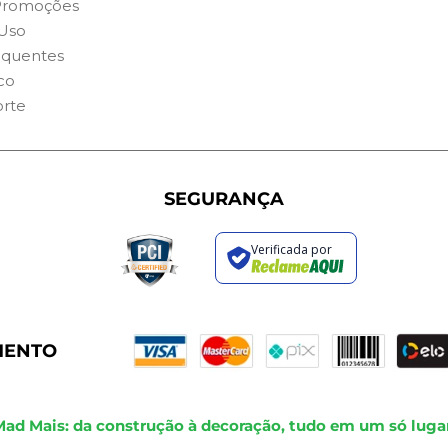
Promoções
Uso
equentes
co
orte
SEGURANÇA
Verificada por
MENTO
Mad Mais: da construção à decoração, tudo em um só lugar