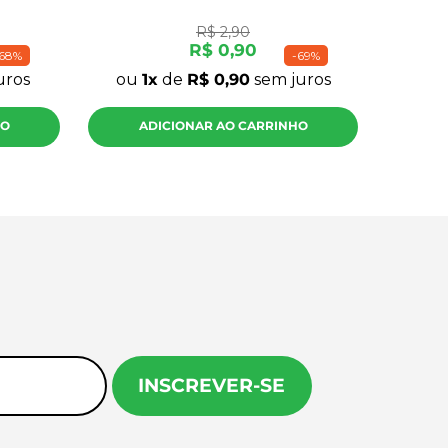
R$
2
,
90
R$
0
,
90
68%
-
69%
uros
ou
1
de
R$
0
,
90
sem juros
HO
ADICIONAR AO CARRINHO
INSCREVER-SE