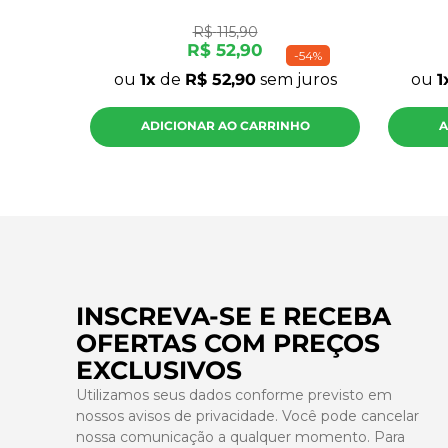
R$
115
,
90
R$
52
,
90
-
54%
ou
1
de
R$
52
,
90
sem juros
ou
1
ADICIONAR AO CARRINHO
A
INSCREVA-SE E RECEBA
OFERTAS COM PREÇOS
EXCLUSIVOS
Utilizamos seus dados conforme previsto em
nossos avisos de privacidade. Você pode cancelar
nossa comunicação a qualquer momento. Para