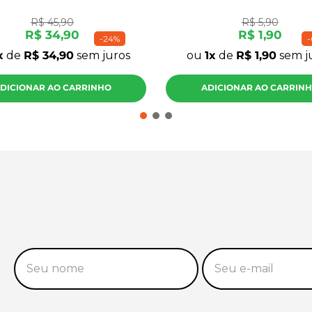
R$
45
,
90
R$
5
,
90
R$
34
,
90
R$
1
,
90
-
24%
-
de
R$
34
,
90
sem juros
ou
1
de
R$
1
,
90
sem j
DICIONAR AO CARRINHO
ADICIONAR AO CARRIN