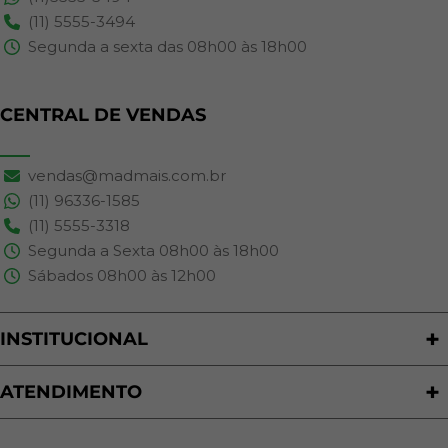
(11) 5555-3494
Segunda a sexta das 08h00 às 18h00
CENTRAL DE VENDAS
vendas@madmais.com.br
(11) 96336-1585
(11) 5555-3318
Segunda a Sexta 08h00 às 18h00
Sábados 08h00 às 12h00
INSTITUCIONAL
Quem Somos
Nossas Lojas
ATENDIMENTO
Trabalhe Conosco
Política de Privacidade
Programa de Cashback
Formas de Pagamento