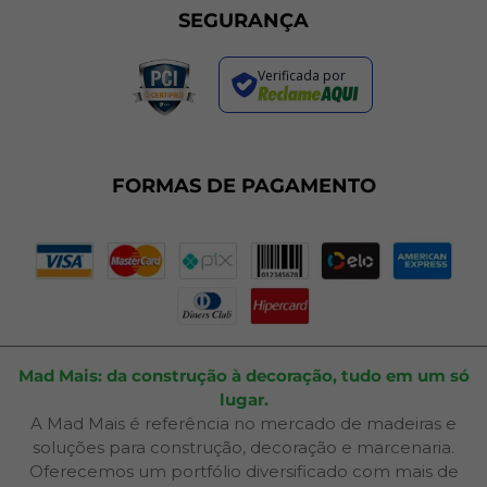
Sustentabilidade
Trocas e Devoluções
SEGURANÇA
Política de Entrega
Regras de Promoções
Verificada por
Termos de Uso
Dúvidas Frequentes
Fale Conosco
Plano de Corte
FORMAS DE PAGAMENTO
Portal do Cliente
Mad Mais: da construção à decoração, tudo em um só
lugar.
A Mad Mais é referência no mercado de madeiras e
soluções para construção, decoração e marcenaria.
Oferecemos um portfólio diversificado com mais de