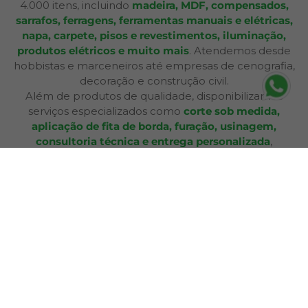
4.000 itens, incluindo
madeira, MDF, compensados,
sarrafos, ferragens, ferramentas manuais e elétricas,
napa, carpete, pisos e revestimentos, iluminação,
produtos elétricos e muito mais
. Atendemos desde
hobbistas e marceneiros até empresas de cenografia,
decoração e construção civil.
Além de produtos de qualidade, disponibilizamos
serviços especializados como
corte sob medida,
aplicação de fita de borda, furação, usinagem,
consultoria técnica e entrega personalizada
,
oferecendo praticidade e soluções completas para cada
etapa do seu projeto. Nossa infraestrutura de mais de
12.364 m² e frota própria garante eficiência nas entregas
e pronta entrega para a maioria dos produtos.
A Bagu Mais agora é Mad Mais! Todos os produtos de
revestimento, como Bagum napas, carpetes, forros e
pisos, estão disponíveis aqui, garantindo a mesma
qualidade e variedade para seus projetos.
Com lojas físicas, televendas, e-commerce e presença
em marketplaces, a Mad Mais proporciona uma
experiência de compra acessível e conveniente. Seja