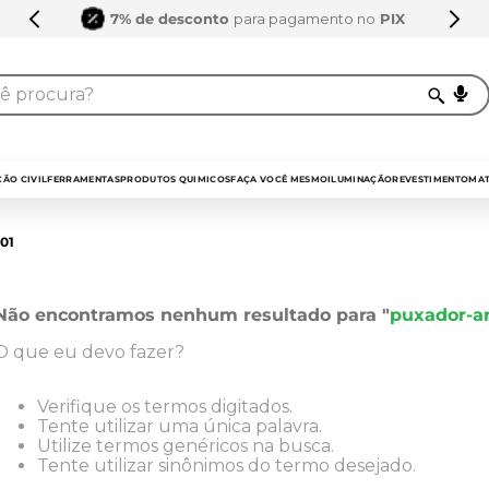
7% de desconto
para pagamento no
PIX
procura?
TERMOS MAIS BUSCADO
1
º
sarrafo
ÃO CIVIL
FERRAMENTAS
PRODUTOS QUIMICOS
FAÇA VOCÊ MESMO
ILUMINAÇÃO
REVESTIMENTO
MAT
2
º
compensados
01
3
º
compensado naval
4
º
bagum
Não encontramos nenhum resultado para "
puxador-a
5
º
mdf 15mm
O que eu devo fazer?
6
º
puxador
7
º
napa
Verifique os termos digitados.
Tente utilizar uma única palavra.
8
º
mdf a4
Utilize termos genéricos na busca.
Tente utilizar sinônimos do termo desejado.
9
º
pinus