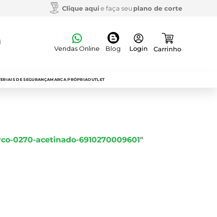
Clique aqui
e faça seu
plano de corte
Vendas Online
Blog
S
ERIAIS DE SEGURANÇA
MARCA PRÓPRIA
OUTLET
rco-0270-acetinado-6910270009601
"