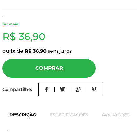
8
º
mdf a4
9
º
pinus
'
ler mais
10
º
tapa furo
R$
36
,
90
ou
1
de
R$
36
,
90
sem juros
COMPRAR
Compartilhe:
DESCRIÇÃO
ESPECIFICAÇÕES
AVALIAÇÕES
'