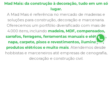
Mad Mais: da construção à decoração, tudo em um só
lugar.
A Mad Mais é referência no mercado de madeiras e
soluções para construção, decoração e marcenaria.
Oferecemos um portfólio diversificado com mais de
4.000 itens, incluindo
madeira, MDF, compensados,
sarrafos, ferragens, ferramentas manuais e elétricas,
napa, carpete, pisos e revestimentos, iluminação,
produtos elétricos e muito mais
. Atendemos desde
hobbistas e marceneiros até empresas de cenografia,
decoração e construção civil.
Além de produtos de qualidade, disponibilizamos
serviços especializados como
corte sob medida,
aplicação de fita de borda, furação, usinagem,
consultoria técnica e entrega personalizada
,
oferecendo praticidade e soluções completas para cada
etapa do seu projeto. Nossa infraestrutura de mais de
12.364 m² e frota própria garante eficiência nas entregas
e pronta entrega para a maioria dos produtos.
A Bagu Mais agora é Mad Mais! Todos os produtos de