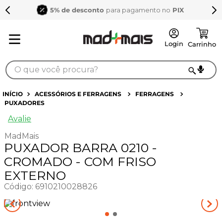
5% de desconto
para pagamento no
PIX
O que você procura?
TERMOS MAIS BUSCADOS
ACESSÓRIOS E FERRAGENS
FERRAGENS
PUXADORES
1
º
sarrafo
Avalie
2
º
compensados
MadMais
3
º
compensado naval
PUXADOR BARRA 0210 -
4
º
bagum
CROMADO - COM FRISO
EXTERNO
5
º
mdf 15mm
Código
:
6910210028826
6
º
puxador
7
º
napa