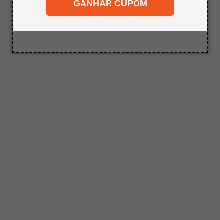
desejado.
GANHAR CUPOM
8
º
mdf a4
9
º
pinus
10
º
carpete
.