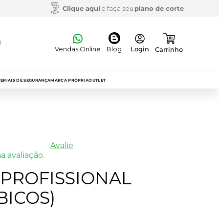
Clique aqui
e faça seu
plano de corte
Vendas Online
Blog
ERIAIS DE SEGURANÇA
MARCA PRÓPRIA
OUTLET
Avalie
a avaliação.
 PROFISSIONAL
BICOS)