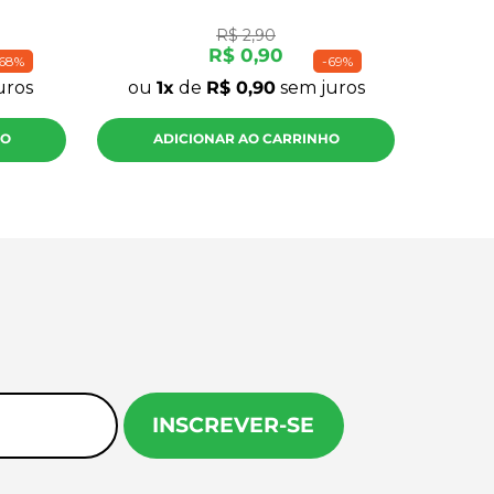
R$
2
,
90
R$
0
,
90
68%
-
69%
uros
ou
1
de
R$
0
,
90
sem juros
HO
ADICIONAR AO CARRINHO
INSCREVER-SE