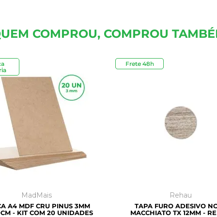
UEM COMPROU, COMPROU TAMB
ca
Frete 48h
Outlet
ia
MadMais
Rehau
A A4 MDF CRU PINUS 3MM
TAPA FURO ADESIVO N
CM - KIT COM 20 UNIDADES
MACCHIATO TX 12MM - R