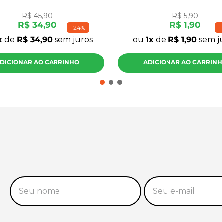
R$
45
,
90
R$
5
,
90
R$
34
,
90
R$
1
,
90
-
24%
-
de
R$
34
,
90
sem juros
ou
1
de
R$
1
,
90
sem j
DICIONAR AO CARRINHO
ADICIONAR AO CARRIN