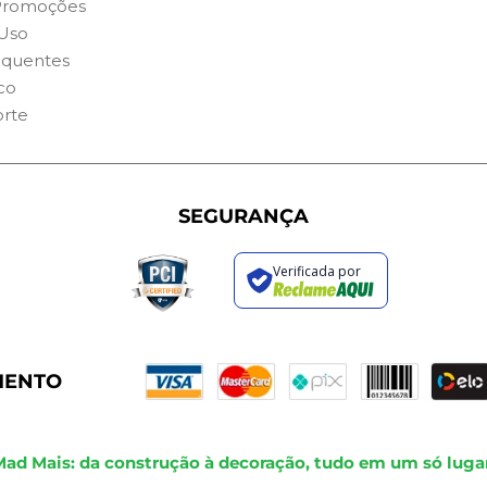
Promoções
Uso
equentes
co
orte
SEGURANÇA
Verificada por
MENTO
Mad Mais: da construção à decoração, tudo em um só lugar