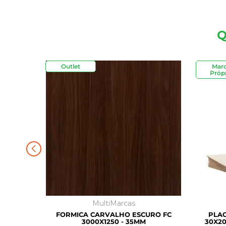
Q
Outlet
Mar
Própr
MultiMarcas
FORMICA CARVALHO ESCURO FC
PLAC
3000X1250 - 35MM
30X20