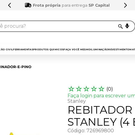
Frota própria
para entrega
SP Capital
procura?
TERMOS MAIS BUSCADOS
1
º
sarrafo
ÃO CIVIL
FERRAMENTAS
PRODUTOS QUIMICOS
FAÇA VOCÊ MESMO
ILUMINAÇÃO
REVESTIMENTO
MAT
2
º
compensados
INADOR-E-PINO
3
º
compensado naval
4
º
bagum
☆
☆
☆
☆
☆
(
0
)
5
º
mdf 15mm
Faça login para escrever um
Stanley
6
º
puxador
REBITADOR
7
º
napa
STANLEY (4 
8
º
mdf a4
Código
:
726969800
9
º
pinus