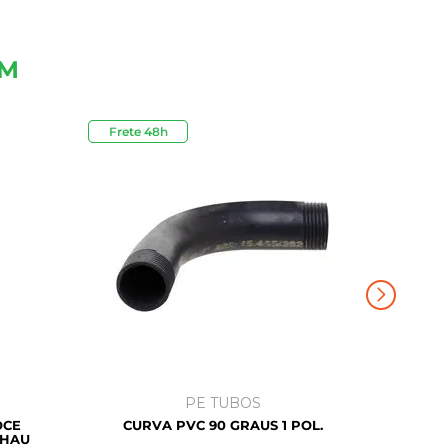
ÉM
Frete 48h
Outlet
PE TUBOS
OCE
CURVA PVC 90 GRAUS 1 POL.
EHAU