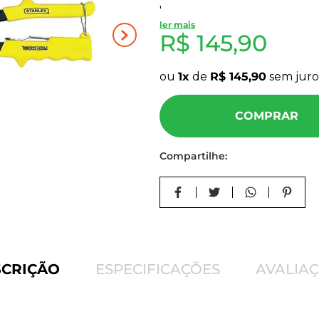
'
10
º
mdf cru
ler mais
R$
145
,
90
ou
1
de
R$
145
,
90
sem juro
COMPRAR
Compartilhe:
SCRIÇÃO
ESPECIFICAÇÕES
AVALIA