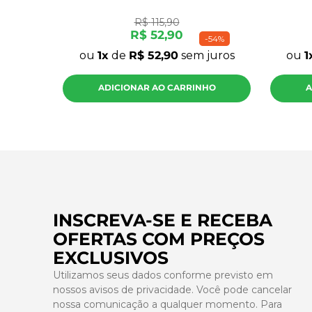
R$
115
,
90
R$
52
,
90
-
54%
ou
1
de
R$
52
,
90
sem juros
ou
1
ADICIONAR AO CARRINHO
A
INSCREVA-SE E RECEBA
OFERTAS COM PREÇOS
EXCLUSIVOS
Utilizamos seus dados conforme previsto em
nossos avisos de privacidade. Você pode cancelar
nossa comunicação a qualquer momento. Para