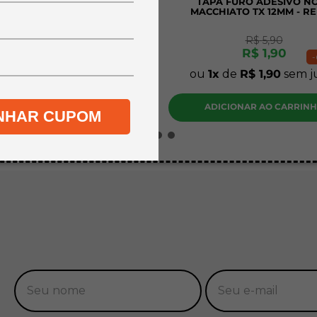
A A4 MDF CRU PINUS 3MM
TAPA FURO ADESIVO N
CM - KIT COM 20 UNIDADES
MACCHIATO TX 12MM - R
R$
45
,
90
R$
5
,
90
R$
34
,
90
R$
1
,
90
-
24%
-
de
R$
34
,
90
sem juros
ou
1
de
R$
1
,
90
sem j
DICIONAR AO CARRINHO
ADICIONAR AO CARRIN
NHAR CUPOM