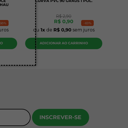
OCE
CURVA PVC 90 GRAUS 1 POL.
EHAU
R$
2
,
90
R$
0
,
90
68%
-
69%
uros
ou
1
de
R$
0
,
90
sem juros
HO
ADICIONAR AO CARRINHO
INSCREVER-SE