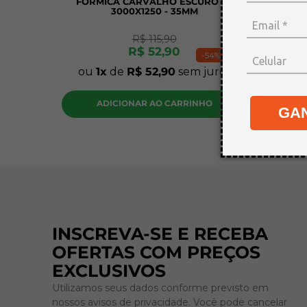
FORMICA CARVALHO ESCURO FC
PLAC
3000X1250 - 35MM
30X20
R$
115
,
90
R$
52
,
90
-
54%
ou
1
de
R$
52
,
90
sem juros
ou
1
ADICIONAR AO CARRINHO
A
GA
INSCREVA-SE E RECEBA
OFERTAS COM PREÇOS
EXCLUSIVOS
Utilizamos seus dados conforme previsto em
nossos avisos de privacidade. Você pode cancelar