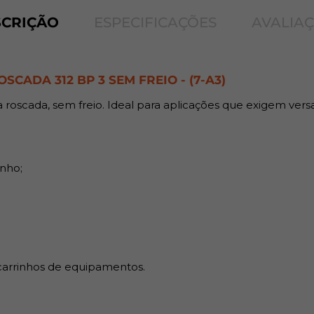
SCRIÇÃO
ESPECIFICAÇÕES
AVALIA
Benefícios:
Maior resistência ao desgaste e
SCADA 312 BP 3 SEM FREIO - (7-A3)
oscada, sem freio. Ideal para aplicações que exigem versati
enho;
 carrinhos de equipamentos.