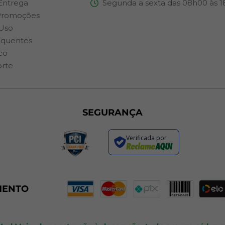
 Entrega
Segunda a sexta das 08h00 às 
Promoções
Uso
equentes
co
orte
SEGURANÇA
Verificada por
MENTO