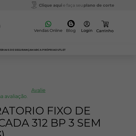
Clique aqui
e faça seu
plano de corte
Vendas Online
Blog
ERIAIS DE SEGURANÇA
MARCA PRÓPRIA
OUTLET
Avalie
a avaliação.
RATORIO FIXO DE
CADA 312 BP 3 SEM
)