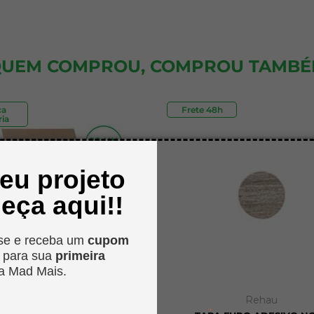
UEM COMPROU, COMPROU TAMB
ca
Frete 48h
Outlet
ia
seu projeto
eça aqui!!
se e receba um
cupom
o
para sua
primeira
a Mad Mais.
MadMais
Rehau
.