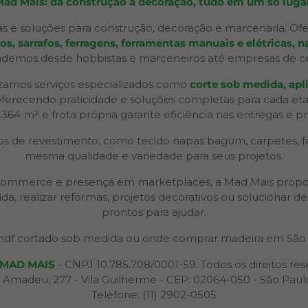
Mad Mais: da construção à decoração, tudo em um só lugar
s e soluções para construção, decoração e marcenaria. Ofe
 sarrafos, ferragens, ferramentas manuais e elétricas, na
ndemos desde hobbistas e marceneiros até empresas de ceno
izamos serviços especializados como
corte sob medida, apli
 oferecendo praticidade e soluções completas para cada et
2.364 m² e frota própria garante eficiência nas entregas e p
 de revestimento, como tecido napas bagum, carpetes, forr
mesma qualidade e variedade para seus projetos.
 e-commerce e presença em marketplaces, a Mad Mais propo
ida, realizar reformas, projetos decorativos ou solucionar
prontos para ajudar.
df cortado sob medida ou onde comprar madeira em São 
MAD MAIS
- CNPJ 10.785.708/0001-59. Todos os direitos res
 Amadeu, 277 - Vila Guilherme - CEP: 02064-050 - São Paul
Telefone: (11) 2902-0505