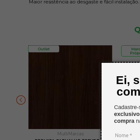
Maior resistência ao desgaste e fácil instalação.
Q
Outlet
Mar
Própr
Ei, 
com
Cadastre-
exclusiv
compra
n
MultiMarcas