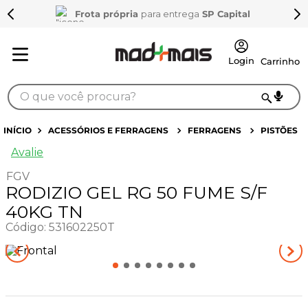
Frota própria
para entrega
SP Capital
O que você procura?
TERMOS MAIS BUSCADOS
ACESSÓRIOS E FERRAGENS
FERRAGENS
PISTÕES
1
º
sarrafo
Avalie
2
º
compensados
FGV
RODIZIO GEL RG 50 FUME S/F
3
º
compensado naval
40KG TN
4
º
bagum
Código
:
531602250T
5
º
mdf 15mm
6
º
puxador
7
º
napa