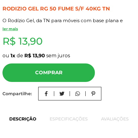
8
º
mdf a4
RODIZIO GEL RG 50 FUME S/F 40KG TN
9
º
pinus
O Rodízio Gel, da TN para móveis com base plana e
10
º
tapa furo
rolamento blindado para durabilidade, resistência e
ler mais
suavidade no movimento
R$
13
,
90
Características do Produto:
ou
1
de
R$
13
,
90
sem juros
Descrição: Rodízio gel para móveis;
Material: Poliuretano e AÇO;
COMPRAR
Cor: fumê;
Acabamento: Niquelado, opção sem freio;
Diâmetro: 50mm;
Compartilhe:
Fixação: Base com 4 parafusos;
Indicação:
DESCRIÇÃO
ESPECIFICAÇÕES
AVALIAÇÕES
Ideal para móveis que preisam ser reposicionados,
mesas, carrinhos.