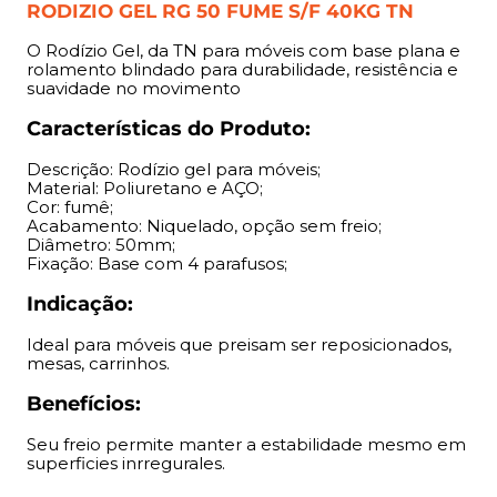
Benefícios:
RODIZIO GEL RG 50 FUME S/F 40KG TN
O Rodízio Gel, da TN para móveis com base plana e
Seu freio permite manter a estabilidade mesmo em
rolamento blindado para durabilidade, resistência e
superficies inrregurales.
suavidade no movimento
Características do Produto:
Descrição: Rodízio gel para móveis;
Material: Poliuretano e AÇO;
Cor: fumê;
Acabamento: Niquelado, opção sem freio;
Diâmetro: 50mm;
Fixação: Base com 4 parafusos;
Indicação:
Ideal para móveis que preisam ser reposicionados,
mesas, carrinhos.
Benefícios:
Seu freio permite manter a estabilidade mesmo em
superficies inrregurales.