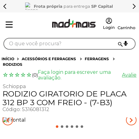
Frota própria
para entrega
SP Capital
O que você procura?
TERMOS MAIS BUSCADOS
ACESSÓRIOS E FERRAGENS
FERRAGENS
RODIZIOS
1
º
sarrafo
Faça login para escrever uma
☆
☆
☆
☆
☆
Avalie
(
0
)
2
º
compensados
avaliação.
Schioppa
3
º
compensado naval
RODIZIO GIRATORIO DE PLACA
4
º
bagum
312 BP 3 COM FREIO - (7-B3)
Código
:
5316081312
5
º
mdf 15mm
6
º
puxador
7
º
napa