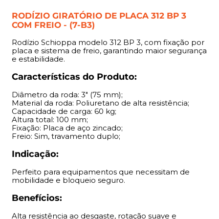
mobilidade e bloqueio seguro.
RODÍZIO GIRATÓRIO DE PLACA 312 BP 3
COM FREIO - (7-B3)
Benefícios:
Rodízio Schioppa modelo 312 BP 3, com fixação por
Alta resistência ao desgaste, rotação suave e segurança
placa e sistema de freio, garantindo maior segurança
aprimorada.
e estabilidade.
Características do Produto:
Diâmetro da roda: 3" (75 mm);
Material da roda: Poliuretano de alta resistência;
Capacidade de carga: 60 kg;
Altura total: 100 mm;
Fixação: Placa de aço zincado;
Freio: Sim, travamento duplo;
Indicação:
Perfeito para equipamentos que necessitam de
mobilidade e bloqueio seguro.
Benefícios:
Alta resistência ao desgaste, rotação suave e