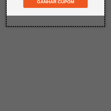
GANHAR CUPOM
8
º
mdf a4
9
º
pinus
10
º
carpete
.