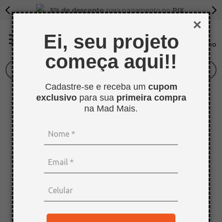
5% de desconto
para pagamento no
PIX
Ei, seu projeto
começa aqui!!
O que você procura?
Cadastre-se e receba um
cupom
TERMOS MAIS BUSCADOS
OOPS!
exclusivo
para sua
primeira compra
1
º
sarrafo
na Mad Mais.
2
º
compensados
Não encontramos nenhum resultado
para "
sayermassa-madeira-mogno
"
3
º
compensado naval
O que eu devo fazer?
4
º
napa
5
º
mdf 15mm
Verifique os termos digitados.
Tente utilizar uma única palavra.
6
º
puxador
Utilize termos genéricos na busca.
Tente utilizar sinônimos do termo
7
º
bagum
desejado.