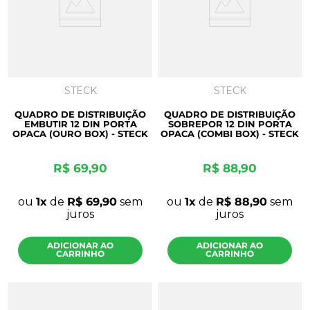
8
º
mdf a4
9
º
pinus
10
º
mdf cru
STECK
STECK
QUADRO DE DISTRIBUIÇÃO
QUADRO DE DISTRIBUIÇÃO
EMBUTIR 12 DIN PORTA
SOBREPOR 12 DIN PORTA
OPACA (OURO BOX) - STECK
OPACA (COMBI BOX) - STECK
R$
69
,
90
R$
88
,
90
ou
1
de
R$
69
,
90
sem
ou
1
de
R$
88
,
90
sem
juros
juros
ADICIONAR AO
ADICIONAR AO
CARRINHO
CARRINHO