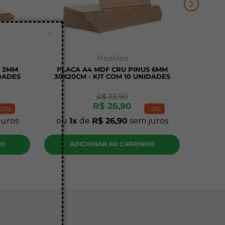
MadMais
S 3MM
PLACA A4 MDF CRU PINUS 6MM
IDADES
30X20CM - KIT COM 10 UNIDADES
R$
33
,
90
R$
26
,
90
22%
-
21%
juros
ou
1
de
R$
26
,
90
sem juros
HO
ADICIONAR AO CARRINHO