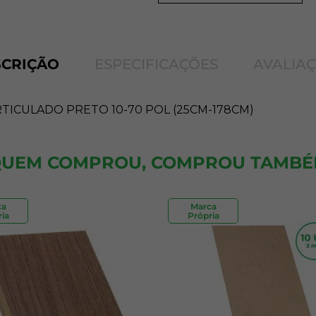
SCRIÇÃO
ESPECIFICAÇÕES
AVALIA
ICULADO PRETO 10-70 POL (25CM-178CM)
UEM COMPROU, COMPROU TAMB
ca
Frete 48h
Marca
ia
Própria