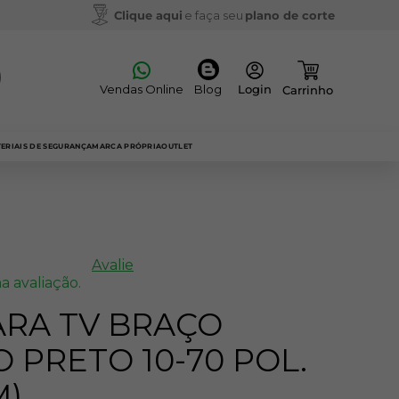
Clique aqui
e faça seu
plano de corte
Vendas Online
Blog
ERIAIS DE SEGURANÇA
MARCA PRÓPRIA
OUTLET
Avalie
a avaliação.
ARA TV BRAÇO
 PRETO 10-70 POL.
M)