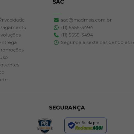
SAC
 Privacidade
sac@madmais.com.br
 Pagamento
(11) 5555-3494
evoluções
(11) 5555-3494
 Entrega
Segunda a sexta das 08h00 às 
Promoções
Uso
equentes
co
orte
SEGURANÇA
Verificada por