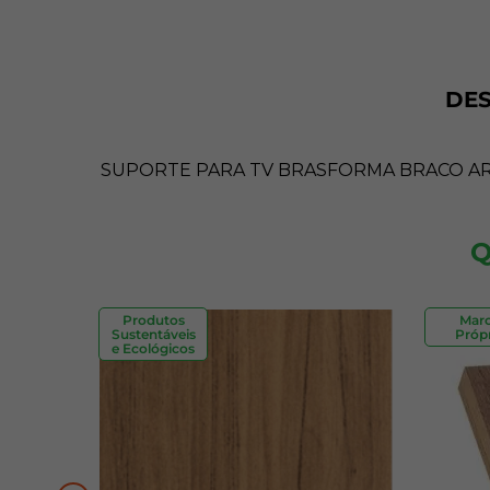
DE
SUPORTE PARA TV BRASFORMA BRACO ART
Q
Produtos
Mar
Sustentáveis
Própr
e Ecológicos