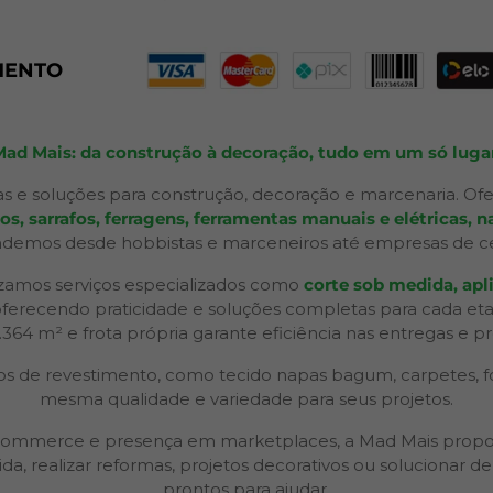
MENTO
Mad Mais: da construção à decoração, tudo em um só lugar
s e soluções para construção, decoração e marcenaria. Ofe
 sarrafos, ferragens, ferramentas manuais e elétricas, na
ndemos desde hobbistas e marceneiros até empresas de ceno
izamos serviços especializados como
corte sob medida, apli
 oferecendo praticidade e soluções completas para cada et
2.364 m² e frota própria garante eficiência nas entregas e p
 de revestimento, como tecido napas bagum, carpetes, forr
mesma qualidade e variedade para seus projetos.
 e-commerce e presença em marketplaces, a Mad Mais propo
ida, realizar reformas, projetos decorativos ou solucionar
prontos para ajudar.