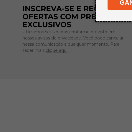
GA
INSCREVA-SE E RECEBA
OFERTAS COM PREÇOS
EXCLUSIVOS
Utilizamos seus dados conforme previsto em
nossos avisos de privacidade. Você pode cancelar
nossa comunicação a qualquer momento. Para
saber mais
clique aqui
.