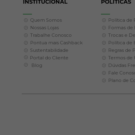
INSTITUCIONAL
POLITICAS
Quem Somos
Política de
Nossas Lojas
Formas de
Trabalhe Conosco
Trocas e D
Pontua mais Cashback
Política de
Sustentabilidade
Regras de 
Portal do Cliente
Termos de 
Blog
Dúvidas Fr
Fale Conos
Plano de C