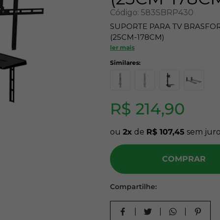
Código
:
583SBRP430
10
º
carpete
SUPORTE PARA TV BRASFOR
(25CM-178CM)
ler mais
R$
214
,
90
ou
2
de
R$
107
,
45
sem juro
COMPRAR
Compartilhe: