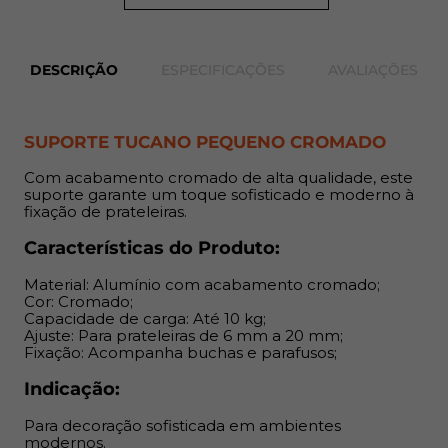
Indicação:
Para decoração sofisticada em ambientes modernos.
DESCRIÇÃO
ESPECIFICAÇÕES
AVALIAÇÕES
Benefícios:
Alta resistência à corrosão, fácil instalação e design
SUPORTE TUCANO PEQUENO CROMADO
elegante.
Com acabamento cromado de alta qualidade, este
suporte garante um toque sofisticado e moderno à
fixação de prateleiras.
Características do Produto:
Material: Alumínio com acabamento cromado;
Cor: Cromado;
Capacidade de carga: Até 10 kg;
Ajuste: Para prateleiras de 6 mm a 20 mm;
Fixação: Acompanha buchas e parafusos;
Indicação:
Para decoração sofisticada em ambientes
modernos.