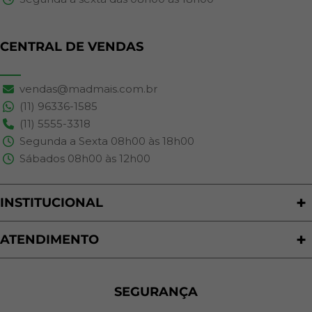
CENTRAL DE VENDAS
vendas@madmais.com.br
(11) 96336-1585
(11) 5555-3318
Segunda a Sexta 08h00 às 18h00
Sábados 08h00 às 12h00
INSTITUCIONAL
Quem Somos
Nossas Lojas
ATENDIMENTO
Trabalhe Conosco
Política de Privacidade
Programa de Cashback
Formas de Pagamento
Sustentabilidade
Trocas e Devoluções
SEGURANÇA
Política de Entrega