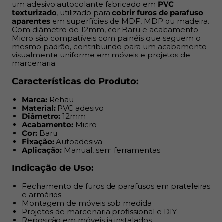
um adesivo autocolante fabricado em
PVC
Fechamento de furos de parafusos em prateleiras e
texturizado
, utilizado para
cobrir furos de parafuso
armários
aparentes
em superfícies de MDF, MDP ou madeira.
Com diâmetro de 12mm, cor Baru e acabamento
Montagem de móveis sob medida
Micro são compatíveis com painéis que seguem o
Projetos de marcenaria profissional e DIY
mesmo padrão, contribuindo para um acabamento
Reposição em móveis já instalados
visualmente uniforme em móveis e projetos de
marcenaria.
Benefícios:
Características do Produto:
Aplicação rápida e sem complicação: destaque e cole
Marca:
Rehau
Resolve imperfeições e deixa o acabamento mais
Material:
PVC adesivo
limpo
Diâmetro:
12mm
Acabamento:
Micro
Custo acessível, ideal para produção em escala ou
Cor:
Baru
pequenos reparos
Fixação:
Autoadesiva
Quando combinado com a fita de borda do mesmo
Aplicação:
Manual, sem ferramentas
padrão, garante uniformidade visual e acabamento
Indicação de Uso:
alinhado às exigências do cliente final
Fechamento de furos de parafusos em prateleiras
Sua aplicação é super prática: possui
adesivo
e armários
autocolante no verso
, basta destacar da cartela e
Montagem de móveis sob medida
aplicar diretamente sobre o furo. Nada de ferramentas,
Projetos de marcenaria profissional e DIY
Reposição em móveis já instalados
nada de bagunça. Ele fixa de forma firme e estável,