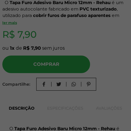
O
Tapa Furo Adesivo Baru Micro 12mm - Rehau
é um
adesivo autocolante fabricado em
PVC texturizado
,
utilizado para
cobrir furos de parafuso aparentes
em
superfícies de MDF, MDP ou madeira. Com diâmetro de
ler mais
12mm, cor Baru e acabamento Micro são compatíveis
R$
7
,
90
com painéis que seguem o mesmo padrão,
contribuindo para um acabamento visualmente
uniforme em móveis e projetos de marcenaria.
ou
1
de
R$
7
,
90
sem juros
Características do Produto:
COMPRAR
Marca:
Rehau
Material:
PVC adesivo
Compartilhe:
Diâmetro:
12mm
Acabamento:
Micro
Cor:
Baru
Fixação:
Autoadesiva
DESCRIÇÃO
ESPECIFICAÇÕES
AVALIAÇÕES
Aplicação:
Manual, sem ferramentas
Indicação de Uso:
O
Tapa Furo Adesivo Baru Micro 12mm - Rehau
é