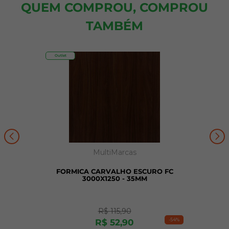
QUEM COMPROU, COMPROU
TAMBÉM
Outlet
MultiMarcas
FORMICA CARVALHO ESCURO FC
3000X1250 - 35MM
R$
115
,
90
-
54%
R$
52
,
90