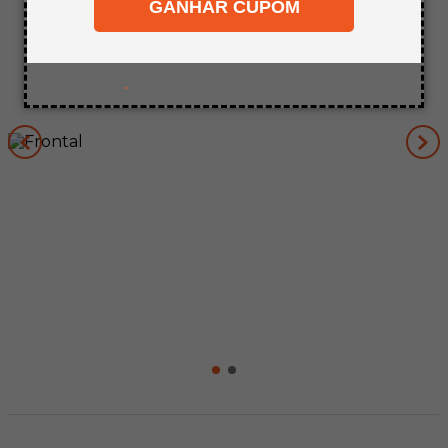
GANHAR CUPOM
8
º
bagum
9
º
pinus
10
º
carpete
.