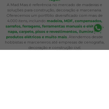
A Mad Mais é referência no mercado de madeiras e
soluções para construção, decoração e marcenaria.
Oferecemos um portfólio diversificado com mais de
4.000 itens, incluindo
madeira, MDF, compensados,
sarrafos, ferragens, ferramentas manuais e elétricas,
napa, carpete, pisos e revestimentos, iluminação,
produtos elétricos e muito mais
. Atendemos desde
hobbistas e marceneiros até empresas de cenografia,
decoração e construção civil.
Além de produtos de qualidade, disponibilizamos
serviços especializados como
corte sob medida,
aplicação de fita de borda, furação, usinagem,
consultoria técnica e entrega personalizada
,
oferecendo praticidade e soluções completas para cada
etapa do seu projeto. Nossa infraestrutura de mais de
12.364 m² e frota própria garante eficiência nas entregas
e pronta entrega para a maioria dos produtos.
A Bagu Mais agora é Mad Mais! Todos os produtos de
revestimento, como Bagum napas, carpetes, forros e
pisos, estão disponíveis aqui, garantindo a mesma