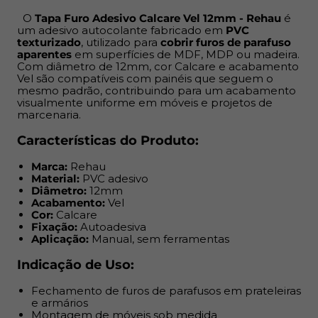
Indicação de Uso:
O
Tapa Furo Adesivo Calcare Vel 12mm - Rehau
é
um adesivo autocolante fabricado em
PVC
Fechamento de furos de parafusos em prateleiras e
texturizado
, utilizado para
cobrir furos de parafuso
armários
aparentes
em superfícies de MDF, MDP ou madeira.
Com diâmetro de 12mm, cor Calcare e acabamento
Montagem de móveis sob medida
Vel são compatíveis com painéis que seguem o
Projetos de marcenaria profissional e DIY
mesmo padrão, contribuindo para um acabamento
Reposição em móveis já instalados
visualmente uniforme em móveis e projetos de
marcenaria.
Benefícios:
Características do Produto:
Aplicação rápida e sem complicação: destaque e cole
Marca:
Rehau
Resolve imperfeições e deixa o acabamento mais
Material:
PVC adesivo
limpo
Diâmetro:
12mm
Acabamento:
Vel
Custo acessível, ideal para produção em escala ou
Cor:
Calcare
pequenos reparos
Fixação:
Autoadesiva
Quando combinado com a fita de borda do mesmo
Aplicação:
Manual, sem ferramentas
padrão, garante uniformidade visual e acabamento
Indicação de Uso:
alinhado às exigências do cliente final
Fechamento de furos de parafusos em prateleiras
Sua aplicação é super prática: possui
adesivo
e armários
autocolante no verso
, basta destacar da cartela e
Montagem de móveis sob medida