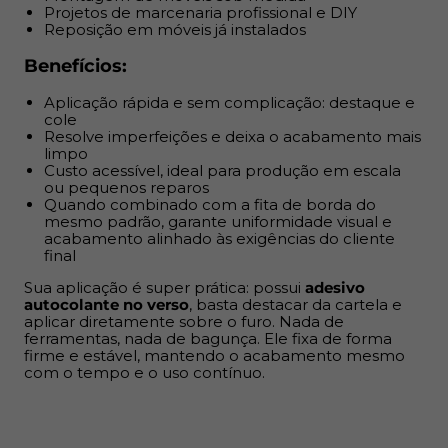
aplicar diretamente sobre o furo. Nada de ferramentas,
Projetos de marcenaria profissional e DIY
Reposição em móveis já instalados
nada de bagunça. Ele fixa de forma firme e estável,
mantendo o acabamento mesmo com o tempo e o uso
Benefícios:
contínuo.
Aplicação rápida e sem complicação: destaque e
cole
Resolve imperfeições e deixa o acabamento mais
limpo
Custo acessível, ideal para produção em escala
ou pequenos reparos
Quando combinado com a fita de borda do
mesmo padrão, garante uniformidade visual e
acabamento alinhado às exigências do cliente
final
Sua aplicação é super prática: possui
adesivo
autocolante no verso
, basta destacar da cartela e
aplicar diretamente sobre o furo. Nada de
ferramentas, nada de bagunça. Ele fixa de forma
firme e estável, mantendo o acabamento mesmo
com o tempo e o uso contínuo.