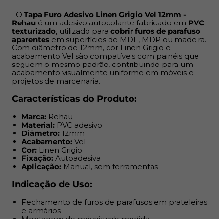
Indicação de Uso:
O
Tapa Furo Adesivo Linen Grigio Vel 12mm -
Rehau
é um adesivo autocolante fabricado em
PVC
Fechamento de furos de parafusos em prateleiras e
texturizado
, utilizado para
cobrir furos de parafuso
armários
aparentes
em superfícies de MDF, MDP ou madeira.
Com diâmetro de 12mm, cor Linen Grigio e
Montagem de móveis sob medida
acabamento Vel são compatíveis com painéis que
Projetos de marcenaria profissional e DIY
seguem o mesmo padrão, contribuindo para um
Reposição em móveis já instalados
acabamento visualmente uniforme em móveis e
projetos de marcenaria.
Benefícios:
Características do Produto:
Aplicação rápida e sem complicação: destaque e cole
Marca:
Rehau
Resolve imperfeições e deixa o acabamento mais
Material:
PVC adesivo
limpo
Diâmetro:
12mm
Acabamento:
Vel
Custo acessível, ideal para produção em escala ou
Cor:
Linen Grigio
pequenos reparos
Fixação:
Autoadesiva
Quando combinado com a fita de borda do mesmo
Aplicação:
Manual, sem ferramentas
padrão, garante uniformidade visual e acabamento
Indicação de Uso:
alinhado às exigências do cliente final
Fechamento de furos de parafusos em prateleiras
Sua aplicação é super prática: possui
adesivo
e armários
autocolante no verso
, basta destacar da cartela e
Montagem de móveis sob medida