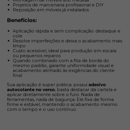
aplicar diretamente sobre o furo. Nada de ferramentas,
Projetos de marcenaria profissional e DIY
Reposição em móveis já instalados
nada de bagunça. Ele fixa de forma firme e estável,
mantendo o acabamento mesmo com o tempo e o uso
Benefícios:
contínuo.
Aplicação rápida e sem complicação: destaque e
cole
Resolve imperfeições e deixa o acabamento mais
limpo
Custo acessível, ideal para produção em escala
ou pequenos reparos
Quando combinado com a fita de borda do
mesmo padrão, garante uniformidade visual e
acabamento alinhado às exigências do cliente
final
Sua aplicação é super prática: possui
adesivo
autocolante no verso
, basta destacar da cartela e
aplicar diretamente sobre o furo. Nada de
ferramentas, nada de bagunça. Ele fixa de forma
firme e estável, mantendo o acabamento mesmo
com o tempo e o uso contínuo.