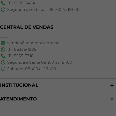
(11) 5555-3494
Segunda a sexta das 08h00 às 18h00
CENTRAL DE VENDAS
vendas@madmais.com.br
(11) 96336-1585
(11) 5555-3318
Segunda a Sexta 08h00 às 18h00
Sábados 08h00 às 12h00
INSTITUCIONAL
Quem Somos
Nossas Lojas
ATENDIMENTO
Trabalhe Conosco
Política de Privacidade
Programa de Cashback
Formas de Pagamento