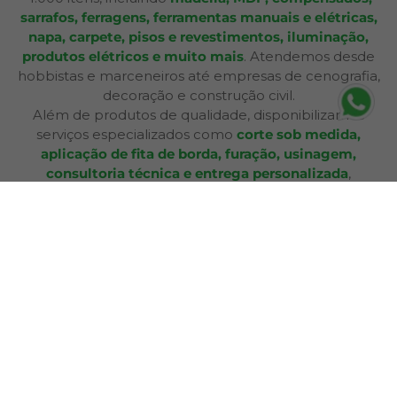
sarrafos, ferragens, ferramentas manuais e elétricas,
napa, carpete, pisos e revestimentos, iluminação,
produtos elétricos e muito mais
. Atendemos desde
hobbistas e marceneiros até empresas de cenografia,
decoração e construção civil.
Além de produtos de qualidade, disponibilizamos
serviços especializados como
corte sob medida,
aplicação de fita de borda, furação, usinagem,
consultoria técnica e entrega personalizada
,
oferecendo praticidade e soluções completas para cada
etapa do seu projeto. Nossa infraestrutura de mais de
12.364 m² e frota própria garante eficiência nas entregas
e pronta entrega para a maioria dos produtos.
A Bagu Mais agora é Mad Mais! Todos os produtos de
revestimento, como Bagum napas, carpetes, forros e
pisos, estão disponíveis aqui, garantindo a mesma
qualidade e variedade para seus projetos.
Com lojas físicas, televendas, e-commerce e presença
em marketplaces, a Mad Mais proporciona uma
experiência de compra acessível e conveniente. Seja