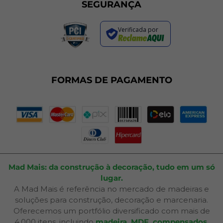
Sustentabilidade
Trocas e Devoluções
SEGURANÇA
Política de Entrega
Regras de Promoções
Verificada por
Termos de Uso
Dúvidas Frequentes
Fale Conosco
Plano de Corte
FORMAS DE PAGAMENTO
Portal do Cliente
Mad Mais: da construção à decoração, tudo em um só
lugar.
A Mad Mais é referência no mercado de madeiras e
soluções para construção, decoração e marcenaria.
Oferecemos um portfólio diversificado com mais de
4.000 itens, incluindo
madeira, MDF, compensados,