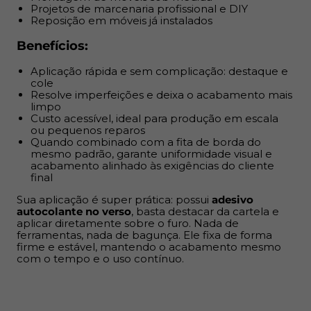
aplicar diretamente sobre o furo. Nada de ferramentas,
Projetos de marcenaria profissional e DIY
Reposição em móveis já instalados
nada de bagunça. Ele fixa de forma firme e estável,
mantendo o acabamento mesmo com o tempo e o uso
Benefícios:
contínuo.
Aplicação rápida e sem complicação: destaque e
cole
Resolve imperfeições e deixa o acabamento mais
limpo
Custo acessível, ideal para produção em escala
ou pequenos reparos
Quando combinado com a fita de borda do
mesmo padrão, garante uniformidade visual e
acabamento alinhado às exigências do cliente
final
Sua aplicação é super prática: possui
adesivo
autocolante no verso
, basta destacar da cartela e
aplicar diretamente sobre o furo. Nada de
ferramentas, nada de bagunça. Ele fixa de forma
firme e estável, mantendo o acabamento mesmo
com o tempo e o uso contínuo.