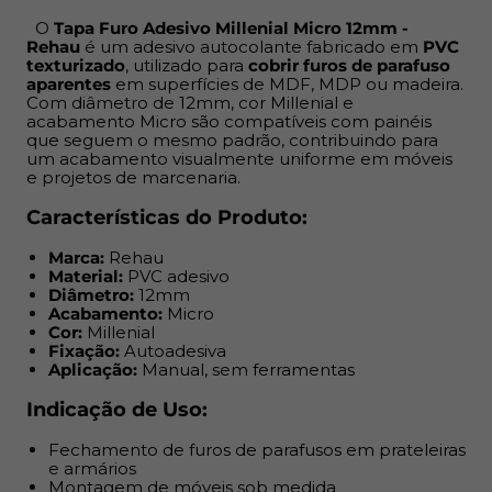
Indicação de Uso:
O
Tapa Furo Adesivo Millenial Micro 12mm -
Rehau
é um adesivo autocolante fabricado em
PVC
Fechamento de furos de parafusos em prateleiras e
texturizado
, utilizado para
cobrir furos de parafuso
armários
aparentes
em superfícies de MDF, MDP ou madeira.
Com diâmetro de 12mm, cor Millenial e
Montagem de móveis sob medida
acabamento Micro são compatíveis com painéis
Projetos de marcenaria profissional e DIY
que seguem o mesmo padrão, contribuindo para
Reposição em móveis já instalados
um acabamento visualmente uniforme em móveis
e projetos de marcenaria.
Benefícios:
Características do Produto:
Aplicação rápida e sem complicação: destaque e cole
Marca:
Rehau
Resolve imperfeições e deixa o acabamento mais
Material:
PVC adesivo
limpo
Diâmetro:
12mm
Acabamento:
Micro
Custo acessível, ideal para produção em escala ou
Cor:
Millenial
pequenos reparos
Fixação:
Autoadesiva
Quando combinado com a fita de borda do mesmo
Aplicação:
Manual, sem ferramentas
padrão, garante uniformidade visual e acabamento
Indicação de Uso:
alinhado às exigências do cliente final
Fechamento de furos de parafusos em prateleiras
Sua aplicação é super prática: possui
adesivo
e armários
autocolante no verso
, basta destacar da cartela e
Montagem de móveis sob medida