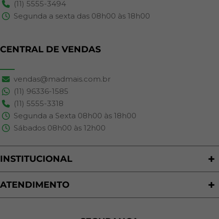
(11) 5555-3494
Segunda a sexta das 08h00 às 18h00
CENTRAL DE VENDAS
vendas@madmais.com.br
(11) 96336-1585
(11) 5555-3318
Segunda a Sexta 08h00 às 18h00
Sábados 08h00 às 12h00
INSTITUCIONAL
Quem Somos
Nossas Lojas
ATENDIMENTO
Trabalhe Conosco
Política de Privacidade
Programa de Cashback
Formas de Pagamento
Sustentabilidade