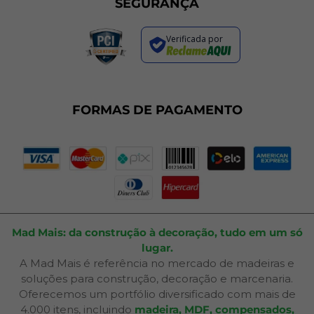
Trocas e Devoluções
SEGURANÇA
Política de Entrega
Regras de Promoções
Verificada por
Termos de Uso
Dúvidas Frequentes
Fale Conosco
Plano de Corte
FORMAS DE PAGAMENTO
Portal do Cliente
Mad Mais: da construção à decoração, tudo em um só
lugar.
A Mad Mais é referência no mercado de madeiras e
soluções para construção, decoração e marcenaria.
Oferecemos um portfólio diversificado com mais de
4.000 itens, incluindo
madeira, MDF, compensados,