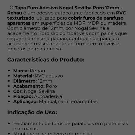
O
Tapa Furo Adesivo Nogal Sevilha Poro 12mm -
Indicação de Uso:
Rehau
é um adesivo autocolante fabricado em
PVC
texturizado
, utilizado para
cobrir furos de parafuso
Fechamento de furos de parafusos em prateleiras e
aparentes
em superfícies de MDF, MDP ou madeira.
Com diâmetro de 12mm, cor Nogal Sevilha e
armários
acabamento Poro são compatíveis com painéis que
Montagem de móveis sob medida
seguem o mesmo padrão, contribuindo para um
Projetos de marcenaria profissional e DIY
acabamento visualmente uniforme em móveis e
Reposição em móveis já instalados
projetos de marcenaria.
Características do Produto:
Benefícios:
Marca:
Rehau
Aplicação rápida e sem complicação: destaque e cole
Material:
PVC adesivo
Resolve imperfeições e deixa o acabamento mais
Diâmetro:
12mm
Acabamento:
Poro
limpo
Cor:
Nogal Sevilha
Custo acessível, ideal para produção em escala ou
Fixação:
Autoadesiva
pequenos reparos
Aplicação:
Manual, sem ferramentas
Quando combinado com a fita de borda do mesmo
Indicação de Uso:
padrão, garante uniformidade visual e acabamento
alinhado às exigências do cliente final
Fechamento de furos de parafusos em prateleiras
e armários
Sua aplicação é super prática: possui
adesivo
Montagem de móveis sob medida