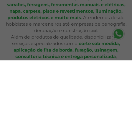
sarrafos, ferragens, ferramentas manuais e elétricas,
napa, carpete, pisos e revestimentos, iluminação,
produtos elétricos e muito mais
. Atendemos desde
hobbistas e marceneiros até empresas de cenografia,
decoração e construção civil.
Além de produtos de qualidade, disponibilizamos
serviços especializados como
corte sob medida,
aplicação de fita de borda, furação, usinagem,
consultoria técnica e entrega personalizada
,
oferecendo praticidade e soluções completas para cada
etapa do seu projeto. Nossa infraestrutura de mais de
12.364 m² e frota própria garante eficiência nas entregas
e pronta entrega para a maioria dos produtos.
A Bagu Mais agora é Mad Mais! Todos os produtos de
revestimento, como Bagum napas, carpetes, forros e
pisos, estão disponíveis aqui, garantindo a mesma
qualidade e variedade para seus projetos.
Com lojas físicas, televendas, e-commerce e presença
em marketplaces, a Mad Mais proporciona uma
experiência de compra acessível e conveniente. Seja