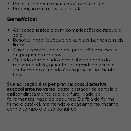
autocolante no verso
, basta destacar da cartela e
Projetos de marcenaria profissional e DIY
Reposição em móveis já instalados
aplicar diretamente sobre o furo. Nada de ferramentas,
nada de bagunça. Ele fixa de forma firme e estável,
Benefícios:
mantendo o acabamento mesmo com o tempo e o uso
contínuo.
Aplicação rápida e sem complicação: destaque e
cole
Resolve imperfeições e deixa o acabamento mais
limpo
Custo acessível, ideal para produção em escala
ou pequenos reparos
Quando combinado com a fita de borda do
mesmo padrão, garante uniformidade visual e
acabamento alinhado às exigências do cliente
final
Sua aplicação é super prática: possui
adesivo
autocolante no verso
, basta destacar da cartela e
aplicar diretamente sobre o furo. Nada de
ferramentas, nada de bagunça. Ele fixa de forma
firme e estável, mantendo o acabamento mesmo
com o tempo e o uso contínuo.