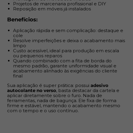
aplicar diretamente sobre o furo. Nada de ferramentas,
Projetos de marcenaria profissional e DIY
Reposição em móveis já instalados
nada de bagunça. Ele fixa de forma firme e estável,
mantendo o acabamento mesmo com o tempo e o uso
Benefícios:
contínuo.
Aplicação rápida e sem complicação: destaque e
cole
Resolve imperfeições e deixa o acabamento mais
limpo
Custo acessível, ideal para produção em escala
ou pequenos reparos
Quando combinado com a fita de borda do
mesmo padrão, garante uniformidade visual e
acabamento alinhado às exigências do cliente
final
Sua aplicação é super prática: possui
adesivo
autocolante no verso
, basta destacar da cartela e
aplicar diretamente sobre o furo. Nada de
ferramentas, nada de bagunça. Ele fixa de forma
firme e estável, mantendo o acabamento mesmo
com o tempo e o uso contínuo.