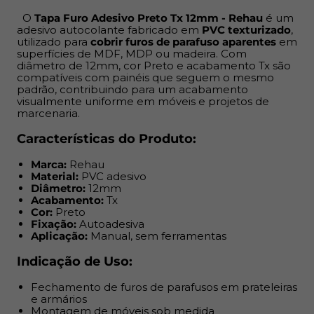
Indicação de Uso:
O
Tapa Furo Adesivo Preto Tx 12mm - Rehau
é um
adesivo autocolante fabricado em
PVC texturizado
,
Fechamento de furos de parafusos em prateleiras e
utilizado para
cobrir furos de parafuso aparentes
em
armários
superfícies de MDF, MDP ou madeira. Com
diâmetro de 12mm, cor Preto e acabamento Tx são
Montagem de móveis sob medida
compatíveis com painéis que seguem o mesmo
Projetos de marcenaria profissional e DIY
padrão, contribuindo para um acabamento
Reposição em móveis já instalados
visualmente uniforme em móveis e projetos de
marcenaria.
Benefícios:
Características do Produto:
Aplicação rápida e sem complicação: destaque e cole
Marca:
Rehau
Resolve imperfeições e deixa o acabamento mais
Material:
PVC adesivo
limpo
Diâmetro:
12mm
Acabamento:
Tx
Custo acessível, ideal para produção em escala ou
Cor:
Preto
pequenos reparos
Fixação:
Autoadesiva
Quando combinado com a fita de borda do mesmo
Aplicação:
Manual, sem ferramentas
padrão, garante uniformidade visual e acabamento
Indicação de Uso:
alinhado às exigências do cliente final
Fechamento de furos de parafusos em prateleiras
Sua aplicação é super prática: possui
adesivo
e armários
autocolante no verso
, basta destacar da cartela e
Montagem de móveis sob medida