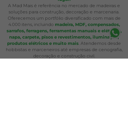
A Mad Mais é referência no mercado de madeiras e
soluções para construção, decoração e marcenaria.
Oferecemos um portfólio diversificado com mais de
4.000 itens, incluindo
madeira, MDF, compensados,
sarrafos, ferragens, ferramentas manuais e elétricas,
napa, carpete, pisos e revestimentos, iluminação,
produtos elétricos e muito mais
. Atendemos desde
hobbistas e marceneiros até empresas de cenografia,
decoração e construção civil.
Além de produtos de qualidade, disponibilizamos
serviços especializados como
corte sob medida,
aplicação de fita de borda, furação, usinagem,
consultoria técnica e entrega personalizada
,
oferecendo praticidade e soluções completas para cada
etapa do seu projeto. Nossa infraestrutura de mais de
12.364 m² e frota própria garante eficiência nas entregas
e pronta entrega para a maioria dos produtos.
A Bagu Mais agora é Mad Mais! Todos os produtos de
revestimento, como Bagum napas, carpetes, forros e
pisos, estão disponíveis aqui, garantindo a mesma