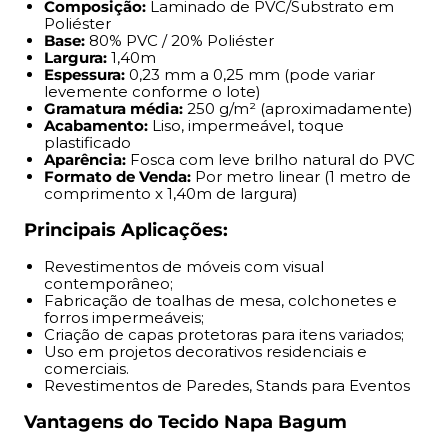
Composição:
Laminado de PVC/Substrato em
impermeáveis;
Poliéster
Criação de capas protetoras para itens variados;
Base:
80% PVC / 20% Poliéster
Uso em projetos decorativos residenciais e comerciais.
Largura:
1,40m
Espessura:
0,23 mm a 0,25 mm (pode variar
Revestimentos de Paredes, Stands para Eventos
levemente conforme o lote)
Gramatura média:
250 g/m² (aproximadamente)
Vantagens do Tecido Napa Bagum
Acabamento:
Liso, impermeável, toque
plastificado
Aparência:
Fosca com leve brilho natural do PVC
Impermeável:
protege contra líquidos e respingos;
Formato de Venda:
Por metro linear (1 metro de
Fácil de limpar:
um paninho já resolve 90% das tretas;
comprimento x 1,40m de largura)
Alta durabilidade:
resistente à tração, rasgos e
desgaste por uso;
Principais Aplicações:
Versátil:
aceita diversos tipos de costura, cola e
Revestimentos de móveis com visual
aplicações criativas.
contemporâneo;
Fabricação de toalhas de mesa, colchonetes e
Informações de Venda
forros impermeáveis;
Criação de capas protetoras para itens variados;
Uso em projetos decorativos residenciais e
Pedidos múltiplos:
serão enviados em metragem
comerciais.
contínua (ex: 3m = peça única de 3x1,40m)
Revestimentos de Paredes, Stands para Eventos
Pedidos acima de 15m:
podem sofrer fracionamento
Vantagens do Tecido Napa Bagum
Envio:
dobrado por padrão
Imagens ilustrativas:
pode haver variações de cor