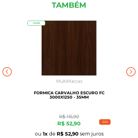
TAMBÉM
Outlet
MultiMarcas
FORMICA CARVALHO ESCURO FC
3000X1250 - 35MM
R$
115
,
90
-
54%
R$
52
,
90
ou
1
de
R$
52
,
90
sem juros