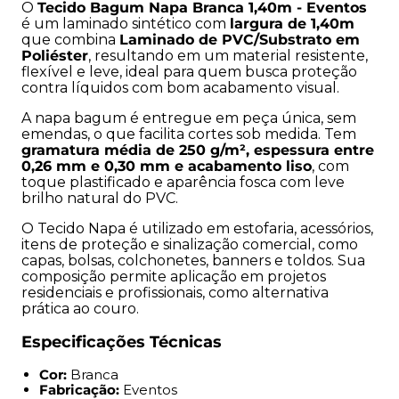
Especificações Técnicas
O
Tecido Bagum Napa Branca 1,40m - Eventos
é um laminado sintético com
largura de 1,40m
Cor:
Branca
que combina
Laminado de PVC/Substrato em
Poliéster
, resultando em um material resistente,
Fabricação:
Eventos
flexível e leve, ideal para quem busca proteção
Composição:
Laminado de PVC/Substrato em
contra líquidos com bom acabamento visual.
Poliéster
Base:
80% PVC / 20% Poliéster
A napa bagum é entregue em peça única, sem
emendas, o que facilita cortes sob medida. Tem
Largura:
1,40m
gramatura média de 250 g/m², espessura entre
Espessura:
0,23 mm a 0,25 mm (pode variar
0,26 mm e 0,30 mm e acabamento liso
, com
levemente conforme o lote)
toque plastificado e aparência fosca com leve
Gramatura média:
250 g/m² (aproximadamente)
brilho natural do PVC.
Acabamento:
Liso, impermeável, toque plastificado
O Tecido Napa é utilizado em estofaria, acessórios,
Aparência:
Fosca com leve brilho natural do PVC
itens de proteção e sinalização comercial, como
Formato de Venda:
Por metro linear (1 metro de
capas, bolsas, colchonetes, banners e toldos. Sua
comprimento x 1,40m de largura)
composição permite aplicação em projetos
residenciais e profissionais, como alternativa
prática ao couro.
Principais Aplicações:
Especificações Técnicas
Revestimentos de móveis com visual
contemporâneo;
Cor:
Branca
Fabricação de toalhas de mesa, colchonetes e forros
Fabricação:
Eventos