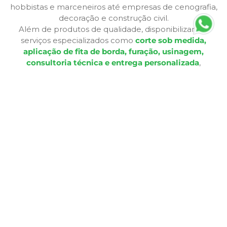
hobbistas e marceneiros até empresas de cenografia,
decoração e construção civil.
Além de produtos de qualidade, disponibilizamos
serviços especializados como
corte sob medida,
aplicação de fita de borda, furação, usinagem,
consultoria técnica e entrega personalizada
,
oferecendo praticidade e soluções completas para cada
etapa do seu projeto. Nossa infraestrutura de mais de
12.364 m² e frota própria garante eficiência nas entregas
e pronta entrega para a maioria dos produtos.
A Bagu Mais agora é Mad Mais! Todos os produtos de
revestimento, como Bagum napas, carpetes, forros e
pisos, estão disponíveis aqui, garantindo a mesma
qualidade e variedade para seus projetos.
Com lojas físicas, televendas, e-commerce e presença
em marketplaces, a Mad Mais proporciona uma
experiência de compra acessível e conveniente. Seja
para criar móveis sob medida, realizar reformas, projetos
decorativos ou solucionar demandas de elétrica e
acabamentos, estamos prontos para ajudar.