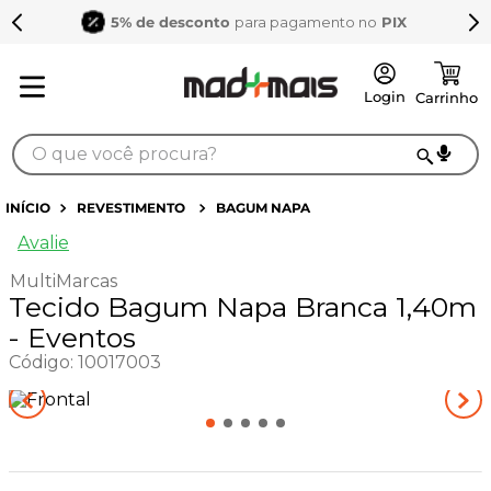
5% de desconto
para pagamento no
PIX
O que você procura?
TERMOS MAIS BUSCADOS
REVESTIMENTO
BAGUM NAPA
1
º
sarrafo
Avalie
2
º
compensados
MultiMarcas
Tecido Bagum Napa Branca 1,40m
3
º
compensado naval
- Eventos
4
º
mdf 15mm
Código
:
10017003
5
º
napa
6
º
puxador
7
º
bagum