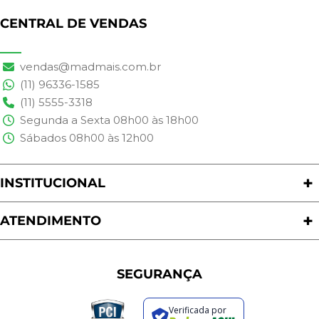
CENTRAL DE VENDAS
vendas@madmais.com.br
(11) 96336-1585
(11) 5555-3318
Segunda a Sexta 08h00 às 18h00
Sábados 08h00 às 12h00
INSTITUCIONAL
Quem Somos
Nossas Lojas
ATENDIMENTO
Trabalhe Conosco
Política de Privacidade
Programa de Cashback
Formas de Pagamento
Sustentabilidade
Trocas e Devoluções
SEGURANÇA
Política de Entrega
Regras de Promoções
Verificada por