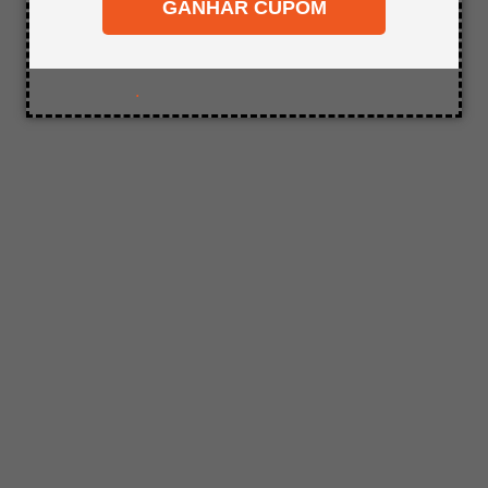
desejado.
GANHAR CUPOM
8
º
mdf a4
9
º
pinus
10
º
carpete
.