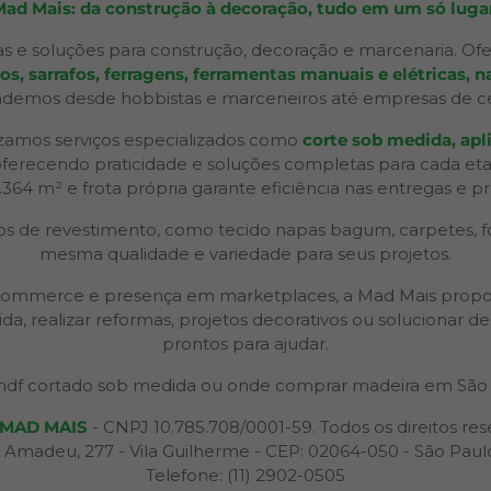
Mad Mais: da construção à decoração, tudo em um só lugar
s e soluções para construção, decoração e marcenaria. Ofe
 sarrafos, ferragens, ferramentas manuais e elétricas, na
ndemos desde hobbistas e marceneiros até empresas de ceno
izamos serviços especializados como
corte sob medida, apli
 oferecendo praticidade e soluções completas para cada et
2.364 m² e frota própria garante eficiência nas entregas e p
 de revestimento, como tecido napas bagum, carpetes, forr
mesma qualidade e variedade para seus projetos.
 e-commerce e presença em marketplaces, a Mad Mais propo
ida, realizar reformas, projetos decorativos ou solucionar
prontos para ajudar.
df cortado sob medida ou onde comprar madeira em São 
MAD MAIS
- CNPJ 10.785.708/0001-59. Todos os direitos res
 Amadeu, 277 - Vila Guilherme - CEP: 02064-050 - São Paul
Telefone: (11) 2902-0505