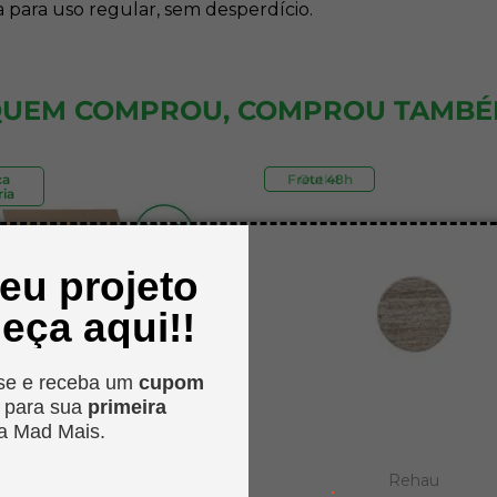
para uso regular, sem desperdício.
UEM COMPROU, COMPROU TAMB
ca
Frete 48h
Outlet
ia
seu projeto
eça aqui!!
se e receba um
cupom
o
para sua
primeira
a Mad Mais.
MadMais
Rehau
.