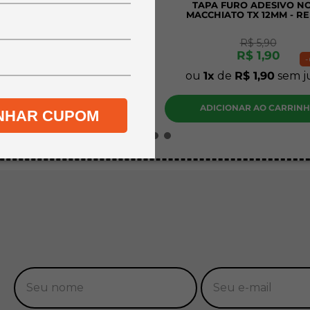
A A4 MDF CRU PINUS 3MM
TAPA FURO ADESIVO N
CM - KIT COM 20 UNIDADES
MACCHIATO TX 12MM - R
R$
45
,
90
R$
5
,
90
R$
34
,
90
R$
1
,
90
-
24%
-
de
R$
34
,
90
sem juros
ou
1
de
R$
1
,
90
sem j
DICIONAR AO CARRINHO
ADICIONAR AO CARRIN
NHAR CUPOM