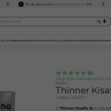
7% de desconto
para pagamento no
PIX
procura?
TERMOS MAIS BUSCADOS
1
º
sarrafo
ÃO CIVIL
FERRAMENTAS
PRODUTOS QUIMICOS
FAÇA VOCÊ MESMO
ILUMINAÇÃO
REVESTIMENTO
MAT
2
º
compensados
3
º
compensado naval
4
º
mdf 15mm
☆
☆
☆
☆
☆
(
0
)
5
º
napa
Faça login para escrever um
Kisafix
6
º
puxador
Thinner Kisaf
7
º
bagum
Código
:
342801
8
º
mdf a4
O
Thinner Kisafix 5L
é um solv
9
º
pinus