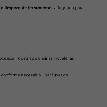
e e limpeza de ferramentas
 para aplicações médias e contínuas;
, adequado para
ação eficiente que otimiza processos;
para diversos produtos à base de solvente;
intermediária para uso regular, sem
cessos industriais e oficinas moveleiras.
r conforme necessário. Usar luvas de