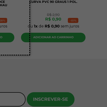
OCE
CURVA PVC 90 GRAUS 1 POL.
EHAU
R$
2
,
90
R$
0
,
90
68%
-
69%
uros
ou
1
de
R$
0
,
90
sem juros
HO
ADICIONAR AO CARRINHO
INSCREVER-SE