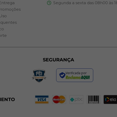
 Entrega
Segunda a sexta das 08h00 às 
Promoções
Uso
equentes
co
orte
SEGURANÇA
Verificada por
MENTO