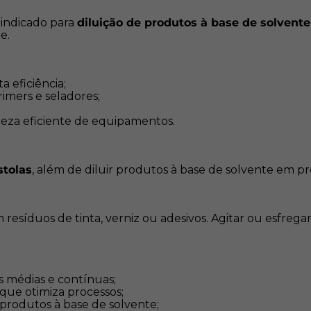
 indicado para
diluição de produtos à base de solvent
Facilidade de uso:
Ideal
e.
Secagem rápida:
Evapor
Versatilidade:
Adequado 
Rendimento:
Embalagem 
a eficiência;
desperdício.
rimers e seladores;
eza eficiente de equipamentos.
stolas
, além de diluir produtos à base de solvente em pro
 resíduos de tinta, verniz ou adesivos. Agitar ou esfrega
s médias e contínuas;
que otimiza processos;
produtos à base de solvente;