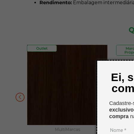
Rendimento:
Embalagem intermediária 
Q
Outlet
Mar
Própr
Ei, 
com
Cadastre-
exclusiv
compra
n
MultiMarcas