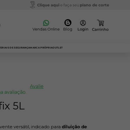
Clique aqui
e faça seu
plano de corte
Vendas Online
Blog
ERIAIS DE SEGURANÇA
MARCA PRÓPRIA
OUTLET
Avalie
a avaliação.
ix 5L
ente versátil, indicado para
diluição de