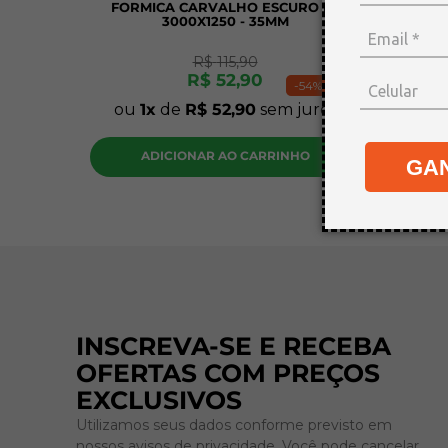
FORMICA CARVALHO ESCURO FC
PLAC
3000X1250 - 35MM
30X20
R$
115
,
90
R$
52
,
90
-
54%
ou
1
de
R$
52
,
90
sem juros
ou
1
ADICIONAR AO CARRINHO
A
GA
INSCREVA-SE E RECEBA
OFERTAS COM PREÇOS
EXCLUSIVOS
Utilizamos seus dados conforme previsto em
nossos avisos de privacidade. Você pode cancelar