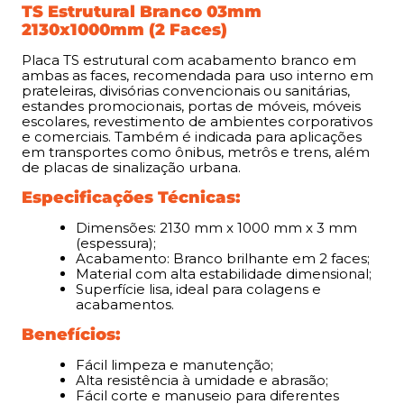
TS Estrutural Branco 03mm
Benefícios:
2130x1000mm (2 Faces)
Placa TS estrutural com acabamento branco em
Fácil limpeza e manutenção;
ambas as faces, recomendada para uso interno em
Alta resistência à umidade e abrasão;
prateleiras, divisórias convencionais ou sanitárias,
Fácil corte e manuseio para diferentes
estandes promocionais, portas de móveis, móveis
escolares, revestimento de ambientes corporativos
aplicações;
e comerciais. Também é indicada para aplicações
Material versátil e durável, ideal para uso técnico
em transportes como ônibus, metrôs e trens, além
e decorativo.
de placas de sinalização urbana.
Especificações Técnicas:
Dimensões: 2130 mm x 1000 mm x 3 mm
(espessura);
Acabamento: Branco brilhante em 2 faces;
Material com alta estabilidade dimensional;
Superfície lisa, ideal para colagens e
acabamentos.
Benefícios:
Fácil limpeza e manutenção;
Alta resistência à umidade e abrasão;
Fácil corte e manuseio para diferentes