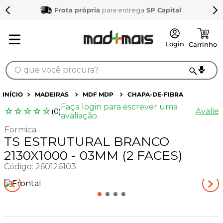
Frota própria
para entrega
SP Capital
O que você procura?
TERMOS MAIS BUSCADOS
MADEIRAS
MDF MDP
CHAPA-DE-FIBRA
Faça login para escrever uma
1
º
sarrafo
☆
☆
☆
☆
☆
Avalie
(
0
)
avaliação.
2
º
compensados
Formica
TS ESTRUTURAL BRANCO
3
º
compensado naval
2130X1000 - 03MM (2 FACES)
4
º
bagum
Código
:
260126103
5
º
mdf 15mm
6
º
puxador
7
º
napa