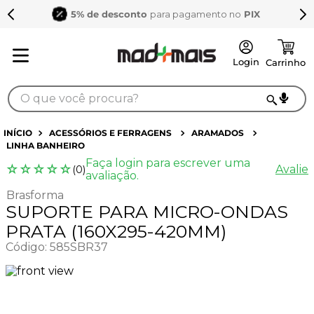
5% de desconto
para pagamento no
PIX
O que você procura?
TERMOS MAIS BUSCADOS
ACESSÓRIOS E FERRAGENS
ARAMADOS
LINHA BANHEIRO
1
º
sarrafo
Faça login para escrever uma
☆
☆
☆
☆
☆
Avalie
(
0
)
2
º
compensados
avaliação.
Brasforma
3
º
compensado naval
SUPORTE PARA MICRO-ONDAS
4
º
mdf 15mm
PRATA (160X295-420MM)
Código
:
585SBR37
5
º
napa
6
º
puxador
7
º
bagum