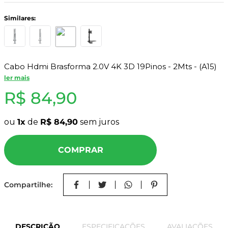
8
º
mdf a4
9
º
pinus
10
º
carpete
Cabo Hdmi Brasforma 2.0V 4K 3D 19Pinos - 2Mts - (A15)
ler mais
R$
84
,
90
ou
1
de
R$
84
,
90
sem juros
COMPRAR
Compartilhe:
DESCRIÇÃO
ESPECIFICAÇÕES
AVALIAÇÕES