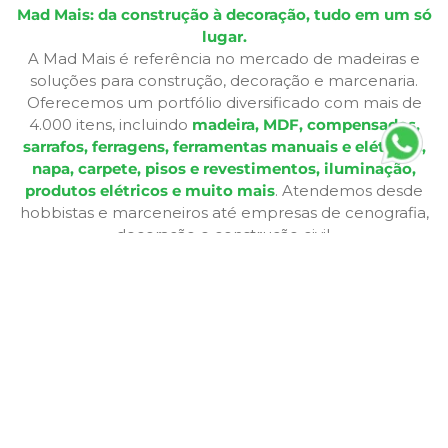
Mad Mais: da construção à decoração, tudo em um só
lugar.
A Mad Mais é referência no mercado de madeiras e
soluções para construção, decoração e marcenaria.
Oferecemos um portfólio diversificado com mais de
4.000 itens, incluindo
madeira, MDF, compensados,
sarrafos, ferragens, ferramentas manuais e elétricas,
napa, carpete, pisos e revestimentos, iluminação,
produtos elétricos e muito mais
. Atendemos desde
hobbistas e marceneiros até empresas de cenografia,
decoração e construção civil.
Além de produtos de qualidade, disponibilizamos
serviços especializados como
corte sob medida,
aplicação de fita de borda, furação, usinagem,
consultoria técnica e entrega personalizada
,
oferecendo praticidade e soluções completas para cada
etapa do seu projeto. Nossa infraestrutura de mais de
12.364 m² e frota própria garante eficiência nas entregas
e pronta entrega para a maioria dos produtos.
A Bagu Mais agora é Mad Mais! Todos os produtos de